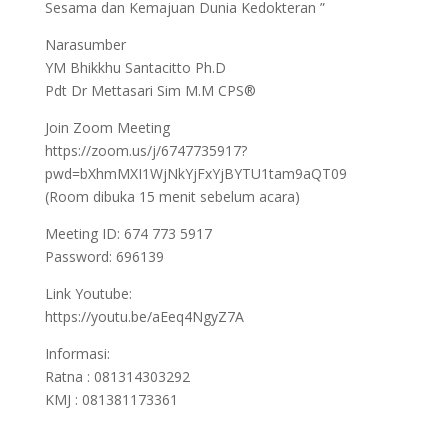
Sesama dan Kemajuan Dunia Kedokteran ”
Narasumber
YM Bhikkhu Santacitto Ph.D
Pdt Dr Mettasari Sim M.M CPS®
Join Zoom Meeting
https://zoom.us/j/6747735917?
pwd=bXhmMXI1WjNkYjFxYjBYTU1tam9aQT09
(Room dibuka 15 menit sebelum acara)
Meeting ID: 674 773 5917
Password: 696139
Link Youtube:
https://youtu.be/aEeq4NgyZ7A
Informasi:
Ratna : 081314303292
KMJ : 081381173361