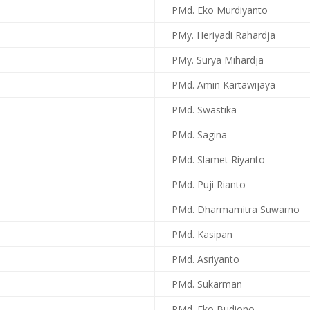
PMd. Eko Murdiyanto
PMy. Heriyadi Rahardja
PMy. Surya Mihardja
PMd. Amin Kartawijaya
PMd. Swastika
PMd. Sagina
PMd. Slamet Riyanto
PMd. Puji Rianto
PMd. Dharmamitra Suwarno
PMd. Kasipan
PMd. Asriyanto
PMd. Sukarman
PMd. Eko Budiono