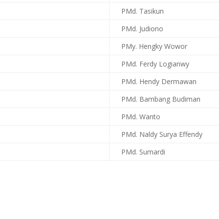
PMd. Tasikun
PMd. Judiono
PMy. Hengky Wowor
PMd. Ferdy Logianwy
PMd. Hendy Dermawan
PMd. Bambang Budiman
PMd. Wanto
PMd. Naldy Surya Effendy
PMd. Sumardi