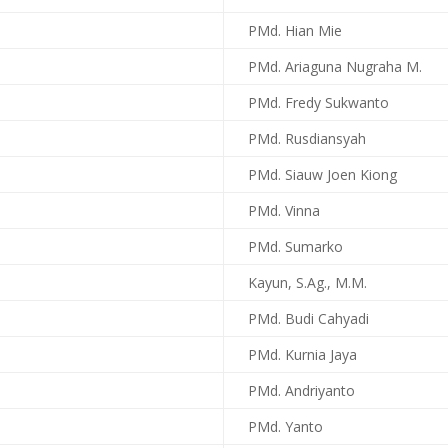
PMd. Hian Mie
PMd. Ariaguna Nugraha M.
PMd. Fredy Sukwanto
PMd. Rusdiansyah
PMd. Siauw Joen Kiong
PMd. Vinna
PMd. Sumarko
Kayun, S.Ag., M.M.
PMd. Budi Cahyadi
PMd. Kurnia Jaya
PMd. Andriyanto
PMd. Yanto