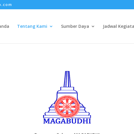
o.com
anda
Tentang Kami
Sumber Daya
Jadwal Kegiat