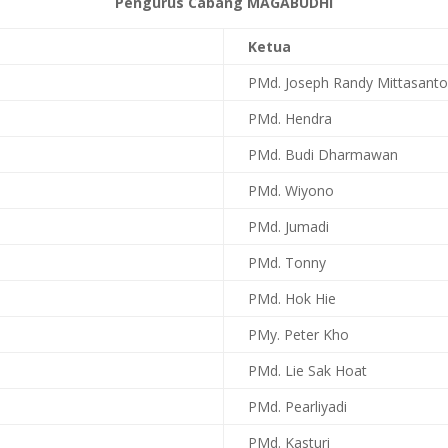
Pengurus Cabang MAGABUDHI
Ketua
PMd. Joseph Randy Mittasanto,
PMd. Hendra
PMd. Budi Dharmawan
PMd. Wiyono
PMd. Jumadi
PMd. Tonny
PMd. Hok Hie
PMy. Peter Kho
PMd. Lie Sak Hoat
PMd. Pearliyadi
PMd. Kasturi