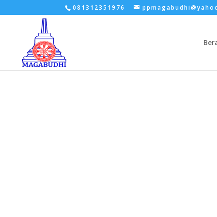
081312351976
ppmagabudhi@yaho
Ber