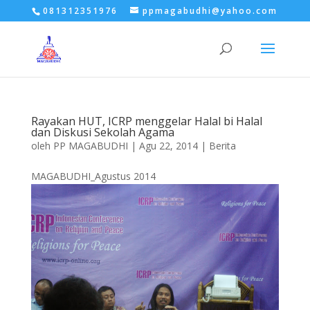
081312351976
ppmagabudhi@yahoo.com
Rayakan HUT, ICRP menggelar Halal bi Halal
dan Diskusi Sekolah Agama
oleh
PP MAGABUDHI
|
Agu 22, 2014
|
Berita
MAGABUDHI_Agustus 2014