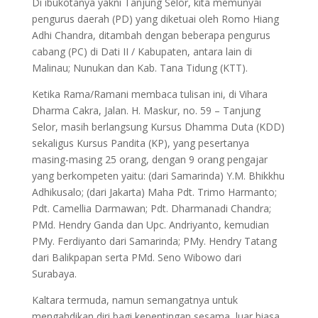
Di ibukotanya yakni Tanjung Selor, kita memunyai
pengurus daerah (PD) yang diketuai oleh Romo Hiang
Adhi Chandra, ditambah dengan beberapa pengurus
cabang (PC) di Dati II / Kabupaten, antara lain di
Malinau; Nunukan dan Kab. Tana Tidung (KTT).
Ketika Rama/Ramani membaca tulisan ini, di Vihara
Dharma Cakra, Jalan. H. Maskur, no. 59 – Tanjung
Selor, masih berlangsung Kursus Dhamma Duta (KDD)
sekaligus Kursus Pandita (KP), yang pesertanya
masing-masing 25 orang, dengan 9 orang pengajar
yang berkompeten yaitu: (dari Samarinda) Y.M. Bhikkhu
Adhikusalo; (dari Jakarta) Maha Pdt. Trimo Harmanto;
Pdt. Camellia Darmawan; Pdt. Dharmanadi Chandra;
PMd. Hendry Ganda dan Upc. Andriyanto, kemudian
PMy. Ferdiyanto dari Samarinda; PMy. Hendry Tatang
dari Balikpapan serta PMd. Seno Wibowo dari
Surabaya.
Kaltara termuda, namun semangatnya untuk
mengabdikan diri bagi kepentingan sesama, luar biasa.