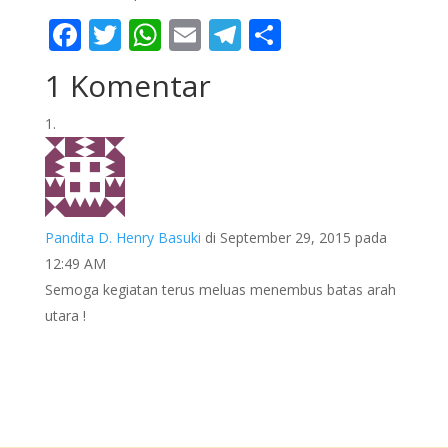
F
T
W
E
T
S
ac
w
h
m
el
h
1 Komentar
e
itt
at
ai
e
ar
b
er
s
l
gr
e
o
A
a
o
p
m
k
p
Pandita D. Henry Basuki
di September 29, 2015 pada
12:49 AM
Semoga kegiatan terus meluas menembus batas arah
utara !