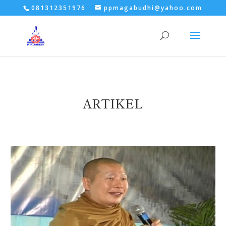
081312351976
ppmagabudhi@yahoo.com
ARTIKEL