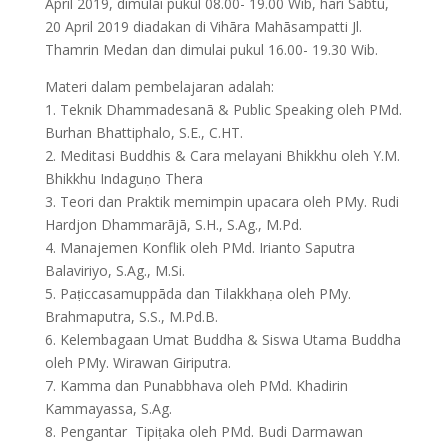
April 2019, dimulai pukul 08.00- 19.00 Wib, hari Sabtu,
20 April 2019 diadakan di Vihāra Mahāsampatti Jl.
Thamrin Medan dan dimulai pukul 16.00- 19.30 Wib.
Materi dalam pembelajaran adalah:
1. Teknik Dhammadesanā & Public Speaking oleh PMd.
Burhan Bhattiphalo, S.E., C.HT.
2. Meditasi Buddhis & Cara melayani Bhikkhu oleh Y.M.
Bhikkhu Indaguṇo Thera
3. Teori dan Praktik memimpin upacara oleh PMy. Rudi
Hardjon Dhammarājā, S.H., S.Ag., M.Pd.
4. Manajemen Konflik oleh PMd. Irianto Saputra
Balaviriyo, S.Ag., M.Si.
5. Paṭiccasamuppāda dan Tilakkhaṇa oleh PMy.
Brahmaputra, S.S., M.Pd.B.
6. Kelembagaan Umat Buddha & Siswa Utama Buddha
oleh PMy. Wirawan Giriputra.
7. Kamma dan Punabbhava oleh PMd. Khadirin
Kammayassa, S.Ag.
8. Pengantar Tipiṭaka oleh PMd. Budi Darmawan