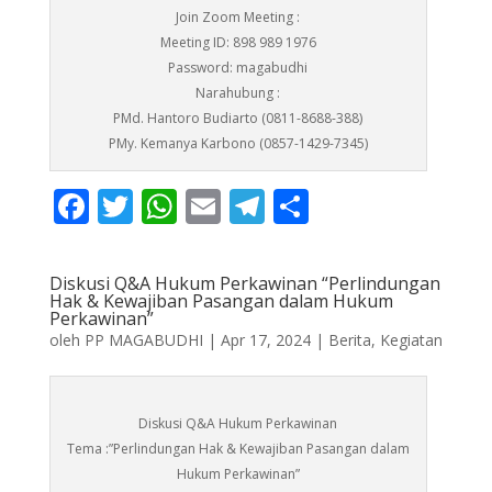
Join Zoom Meeting :
Meeting ID: 898 989 1976
Password: magabudhi
Narahubung :
PMd. Hantoro Budiarto (0811-8688-388)
PMy. Kemanya Karbono (0857-1429-7345)
F
T
W
E
T
S
ac
w
h
m
el
h
e
itt
at
ai
e
ar
Diskusi Q&A Hukum Perkawinan “Perlindungan
b
er
s
l
gr
e
Hak & Kewajiban Pasangan dalam Hukum
Perkawinan”
o
A
a
oleh
PP MAGABUDHI
|
Apr 17, 2024
|
Berita
,
Kegiatan
o
p
m
k
p
Diskusi Q&A Hukum Perkawinan
Tema :”Perlindungan Hak & Kewajiban Pasangan dalam
Hukum Perkawinan”