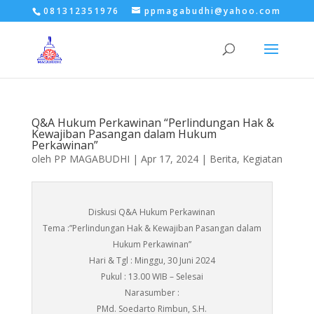
081312351976
ppmagabudhi@yahoo.com
Q&A Hukum Perkawinan “Perlindungan Hak &
Kewajiban Pasangan dalam Hukum
Perkawinan”
oleh
PP MAGABUDHI
|
Apr 17, 2024
|
Berita
,
Kegiatan
Diskusi Q&A Hukum Perkawinan
Tema :”Perlindungan Hak & Kewajiban Pasangan dalam
Hukum Perkawinan”
Hari & Tgl : Minggu, 30 Juni 2024
Pukul : 13.00 WIB – Selesai
Narasumber :
PMd. Soedarto Rimbun, S.H.