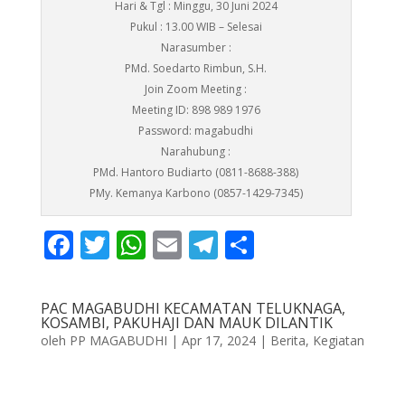
Hari & Tgl : Minggu, 30 Juni 2024
Pukul : 13.00 WIB – Selesai
Narasumber :
PMd. Soedarto Rimbun, S.H.
Join Zoom Meeting :
Meeting ID: 898 989 1976
Password: magabudhi
Narahubung :
PMd. Hantoro Budiarto (0811-8688-388)
PMy. Kemanya Karbono (0857-1429-7345)
F
T
W
E
T
S
ac
w
h
m
el
h
e
itt
at
ai
e
ar
PAC MAGABUDHI KECAMATAN TELUKNAGA,
b
er
s
l
gr
e
KOSAMBI, PAKUHAJI DAN MAUK DILANTIK
oleh
PP MAGABUDHI
|
Apr 17, 2024
|
Berita
,
Kegiatan
o
A
a
o
p
m