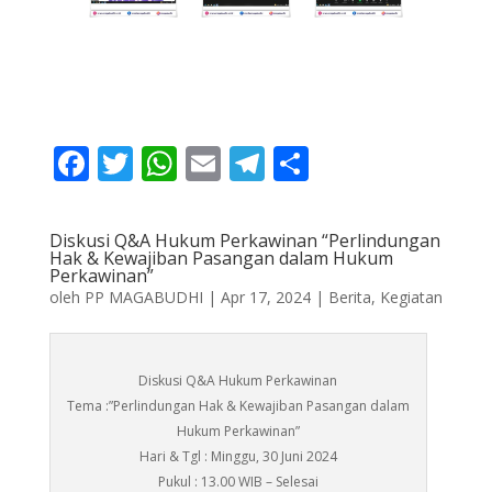
F
T
W
E
T
S
ac
w
h
m
el
h
e
itt
at
ai
e
ar
Diskusi Q&A Hukum Perkawinan “Perlindungan
b
er
s
l
gr
e
Hak & Kewajiban Pasangan dalam Hukum
Perkawinan”
o
A
a
oleh
PP MAGABUDHI
|
Apr 17, 2024
|
Berita
,
Kegiatan
o
p
m
k
p
Diskusi Q&A Hukum Perkawinan
Tema :”Perlindungan Hak & Kewajiban Pasangan dalam
Hukum Perkawinan”
Hari & Tgl : Minggu, 30 Juni 2024
Pukul : 13.00 WIB – Selesai