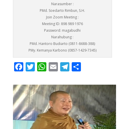
Narasumber :
PMd. Soedarto Rimbun, S.H.
Join Zoom Meeting :
Meeting ID: 898 989 1976
Password: magabudhi
Narahubung :
PMd. Hantoro Budiarto (0811-8688-388)
PMy. Kemanya Karbono (0857-1429-7345)
F
T
W
E
T
S
ac
w
h
m
el
h
e
itt
at
ai
e
ar
b
er
s
l
gr
e
o
A
a
o
p
m
k
p