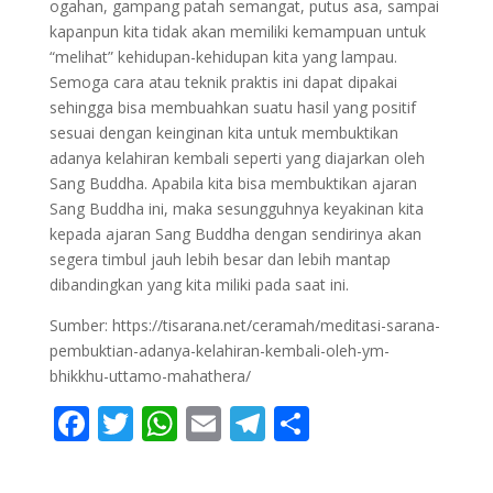
ogahan, gampang patah semangat, putus asa, sampai
kapanpun kita tidak akan memiliki kemampuan untuk
“melihat” kehidupan-kehidupan kita yang lampau.
Semoga cara atau teknik praktis ini dapat dipakai
sehingga bisa membuahkan suatu hasil yang positif
sesuai dengan keinginan kita untuk membuktikan
adanya kelahiran kembali seperti yang diajarkan oleh
Sang Buddha. Apabila kita bisa membuktikan ajaran
Sang Buddha ini, maka sesungguhnya keyakinan kita
kepada ajaran Sang Buddha dengan sendirinya akan
segera timbul jauh lebih besar dan lebih mantap
dibandingkan yang kita miliki pada saat ini.
Sumber: https://tisarana.net/ceramah/meditasi-sarana-
pembuktian-adanya-kelahiran-kembali-oleh-ym-
bhikkhu-uttamo-mahathera/
F
T
W
E
T
S
ac
w
h
m
el
h