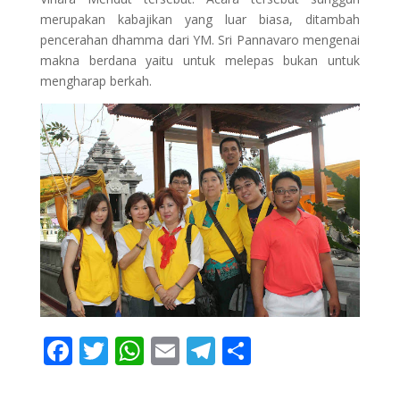
merupakan kabajikan yang luar biasa, ditambah
pencerahan dhamma dari YM. Sri Pannavaro mengenai
makna berdana yaitu untuk melepas bukan untuk
mengharap berkah.
F
T
W
E
T
S
ac
w
h
m
el
h