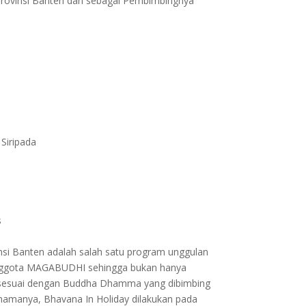
rovinsi Banten dan sebagai Pembimbingnya
Siripada
s
si Banten adalah salah satu program unggulan
 Anggota MAGABUDHI sehingga bukan hanya
 sesuai dengan Buddha Dhamma yang dibimbing
 namanya, Bhavana In Holiday dilakukan pada