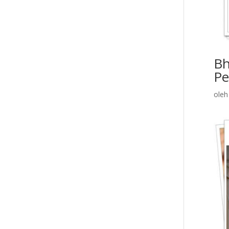
Bh
P
ole