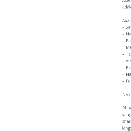
Acar
ada
Adap
– S
– Na
– Pa
– Me
– Ta
– Am
– Pa
– Na
– F
Nah 
Bhav
yang
shar
lang