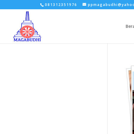
081312351976
ppmagabudhi@yaho
Ber