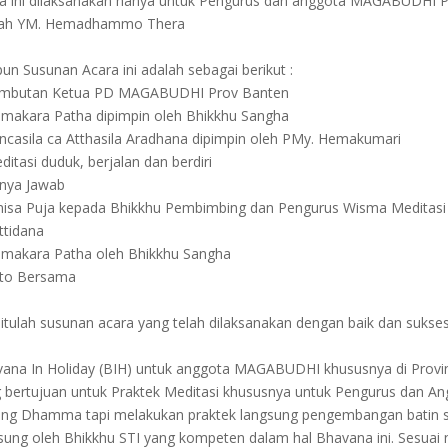
a ini dilaksanakan hanya untuk Pengurus dan anggota MAGABUDHI P
lah YM. Hemadhammo Thera
un Susunan Acara ini adalah sebagai berikut :
ambutan Ketua PD MAGABUDHI Prov Banten
makara Patha dipimpin oleh Bhikkhu Sangha
ncasila ca Atthasila Aradhana dipimpin oleh PMy. Hemakumari
ditasi duduk, berjalan dan berdiri
nya Jawab
isa Puja kepada Bhikkhu Pembimbing dan Pengurus Wisma Meditasi 
ttidana
makara Patha oleh Bhikkhu Sangha
oto Bersama
itulah susunan acara yang telah dilaksanakan dengan baik dan sukse
ana In Holiday (BIH) untuk anggota MAGABUDHI khususnya di Provin
 bertujuan untuk Praktek Meditasi khususnya untuk Pengurus dan
ing Dhamma tapi melakukan praktek langsung pengembangan batin
sung oleh Bhikkhu STI yang kompeten dalam hal Bhavana ini. Sesuai