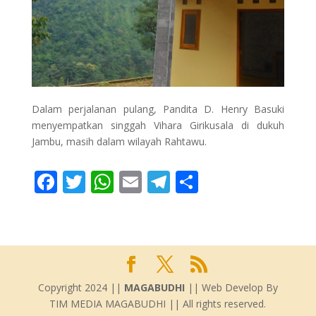
Dalam perjalanan pulang, Pandita D. Henry Basuki
menyempatkan singgah Vihara Girikusala di dukuh
Jambu, masih dalam wilayah Rahtawu.
F
T
W
E
T
S
ac
w
h
m
el
h
e
itt
at
ai
e
ar
b
er
s
l
gr
e
o
A
a
o
p
m
Copyright 2024 ||
MAGABUDHI
|| Web Develop By
TIM MEDIA MAGABUDHI || All rights reserved.