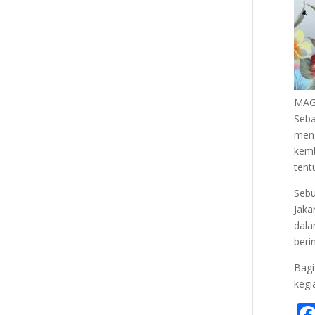
MAG
Seba
meng
kemb
tent
Sebu
Jaka
dala
beri
Bagi
kegi