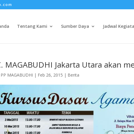
o.com
anda
Tentang Kami
Sumber Daya
Jadwal Kegiat
. MAGABUDHI Jakarta Utara akan m
h
PP MAGABUDHI
|
Feb 26, 2015
|
Berita