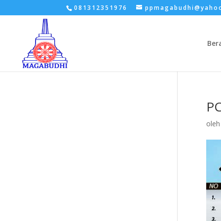
081312351976
ppmagabudhi@yaho
Ber
PC
ole