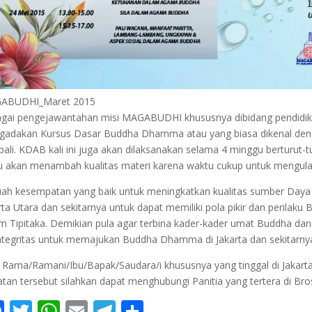
ABUDHI_Maret 2015
gai pengejawantahan misi MAGABUDHI khususnya dibidang pendidi
adakan Kursus Dasar Buddha Dhamma atau yang biasa dikenal de
ali. KDAB kali ini juga akan dilaksanakan selama 4 minggu berturut-tur
u akan menambah kualitas materi karena waktu cukup untuk mengula
ah kesempatan yang baik untuk meningkatkan kualitas sumber Day
rta Utara dan sekitarnya untuk dapat memiliki pola pikir dan perilak
m Tipitaka. Demikian pula agar terbina kader-kader umat Buddha dan 
ntegritas untuk memajukan Buddha Dhamma di Jakarta dan sekitarnya 
 Rama/Ramani/Ibu/Bapak/Saudara/i khususnya yang tinggal di Jakart
atan tersebut silahkan dapat menghubungi Panitia yang tertera di Br
F
T
W
E
T
S