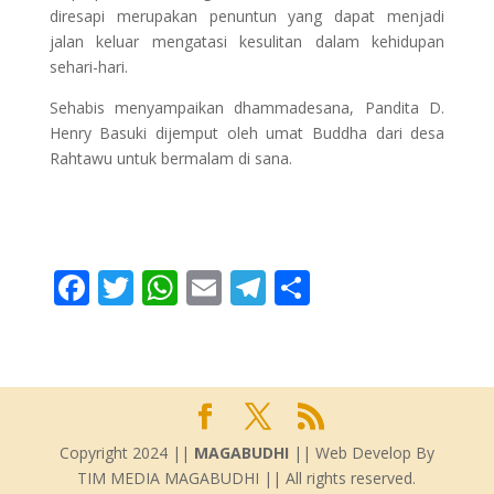
diresapi merupakan penuntun yang dapat menjadi
jalan keluar mengatasi kesulitan dalam kehidupan
sehari-hari.
Sehabis menyampaikan dhammadesana, Pandita D.
Henry Basuki dijemput oleh umat Buddha dari desa
Rahtawu untuk bermalam di sana.
F
T
W
E
T
S
ac
w
h
m
el
h
e
itt
at
ai
e
ar
b
er
s
l
gr
e
o
A
a
o
p
m
Copyright 2024 ||
MAGABUDHI
|| Web Develop By
TIM MEDIA MAGABUDHI || All rights reserved.