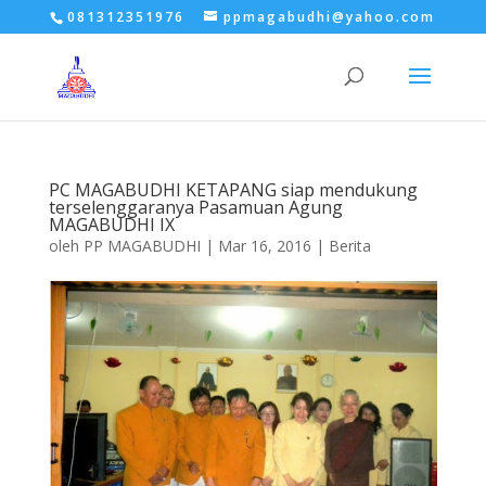
081312351976
ppmagabudhi@yahoo.com
PC MAGABUDHI KETAPANG siap mendukung
terselenggaranya Pasamuan Agung
MAGABUDHI IX
oleh
PP MAGABUDHI
|
Mar 16, 2016
|
Berita