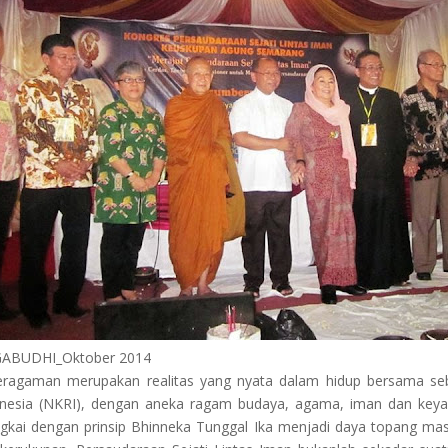
ABUDHI_Oktober 2014
ragaman merupakan realitas yang nyata dalam hidup bersama se
nesia (NKRI), dengan aneka ragam budaya, agama, iman dan key
ngkai dengan prinsip Bhinneka Tunggal Ika menjadi daya topang m