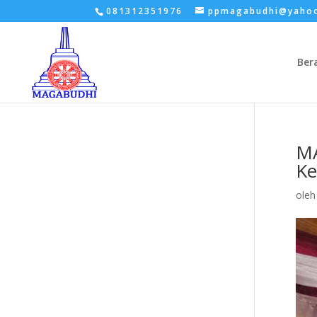
081312351976
ppmagabudhi@yaho
Ber
MA
Ke
ole