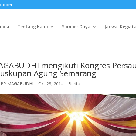
o.com
anda
Tentang Kami
Sumber Daya
Jadwal Kegiat
GABUDHI mengikuti Kongres Persauda
uskupan Agung Semarang
h
PP MAGABUDHI
|
Okt 28, 2014
|
Berita