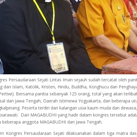
res Persaudaraan Sejati Lintas Iman sejauh sudah tercatat oleh paniti
g dari Islam, Katolik, Kristen, Hindu, Buddha, Konghucu dan Peng
 Pertiwi). Bersama panitia sebanyak 125 orang, total yang akan terlib
sal dari Jawa Tengah, Daerah Istimewa Yogyakarta, dan beberapa utu
kalpinang. Peserta terdiri dari kalangan usia kaum muda dan dewa
biarawati. Dari MAGABUDHI yang hadir dalam kongres tersebut adalah
a beberapa anggota MAGABUDHI dari Jawa Tengah.
m Kongres Persaudaraan Sejati dilaksanakan dalam tiga matra dasa