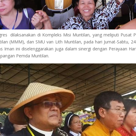
res dilaksanakan di Kompleks Misi Muntilan, yang meliputi Pusat 
ilan (MMM), dan SMU van Lith Muntilan, pada hari Jumat-Sabtu, 24
as Iman ini diselenggarakan juga dalam sinergi dengan Perayaan Ha
apangan Pemda Muntilan.