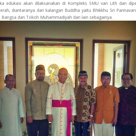
ka edukasi akan dilaksanakan di Kompleks SMU van Lith dan dip
erah, diantaranya dari kalangan Buddha yaitu Bhikkhu Sri Pannava
 Bangsa dan Tokoh Muhammadiyah dan lain sebagainya.