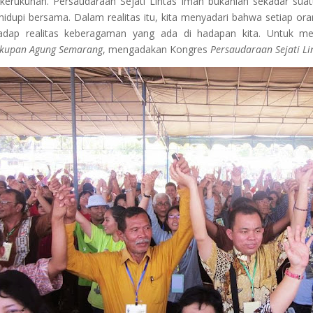
kerukunan. Persaudaraan Sejati Lintas Iman bukanlah sekadar sua
 hidupi bersama. Dalam realitas itu, kita menyadari bahwa setiap 
adap realitas keberagaman yang ada di hadapan kita. Untuk me
kupan Agung Semarang
, mengadakan Kongres
Persaudaraan Sejati Li