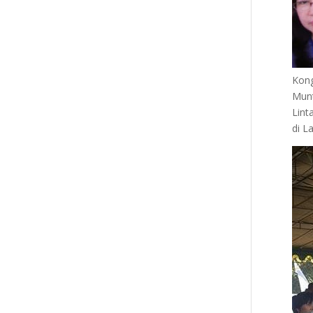
Kong
Munt
Lint
di L