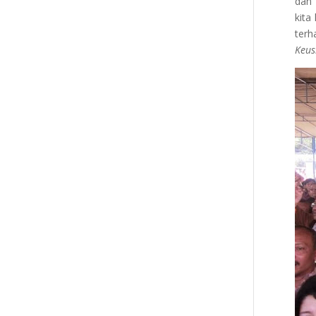
dan 
kita
terh
Keus