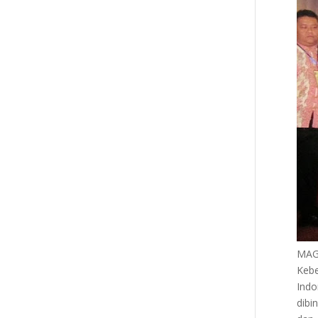
MAG
Kebe
Indo
dibi