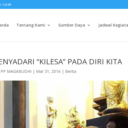
o.com
anda
Tentang Kami
Sumber Daya
Jadwal Kegiat
NYADARI “KILESA” PADA DIRI KITA
h
PP MAGABUDHI
|
Mar 31, 2016
|
Berita