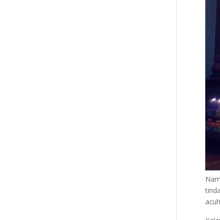
Namu
tind
acuh