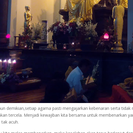
n demikian,setiap agama pasti mengajarkan kebenaran serta tida
akan tercela. Menjadi kewajiban kita bersama untuk membenarkan y
 tak acuh.