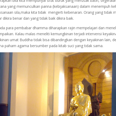
rapkan bila kita mempunyai sifat buruk yang merusak batin, segeralah
ana yang memunculkan panna (kebijaksanaan) dalam menempuh kehidup
ksanaan sila,maka kita tidak mengerti kebenaran. Orang yang tidak 
r dikira benar dan yang tidak baik dikira baik.
da para pembabar dhamma diharapkan rajin mempelajari dan menelit
mpaikan. Kalau malas meneliti kemungkinan terjadi intervensi keyakin
kinan umat Buddha tidak bisa dibandingkan dengan keyakinan lain, dem
na paham agama bersumber pada kitab suci yang tidak sama.