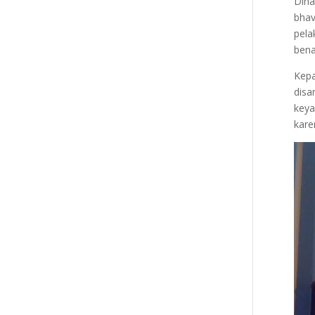
Diha
bhav
pela
bena
Kepa
disa
keya
kare