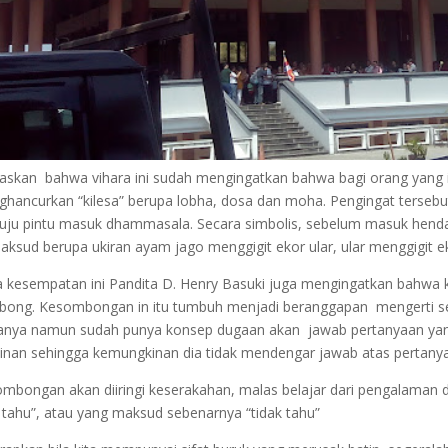
laskan bahwa vihara ini sudah mengingatkan bahwa bagi orang yan
hancurkan “kilesa” berupa lobha, dosa dan moha. Pengingat tersebut 
ju pintu masuk dhammasala. Secara simbolis, sebelum masuk hendakny
aksud berupa ukiran ayam jago menggigit ekor ular, ular menggigit e
 kesempatan ini Pandita D. Henry Basuki juga mengingatkan bahwa k
ong. Kesombongan in itu tumbuh menjadi beranggapan mengerti seg
anya namun sudah punya konsep dugaan akan jawab pertanyaan yang 
nan sehingga kemungkinan dia tidak mendengar jawab atas pertany
mbongan akan diiringi keserakahan, malas belajar dari pengalaman di
 tahu”, atau yang maksud sebenarnya “tidak tahu”