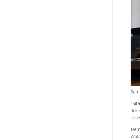
Sema
“Kit
“kil
kita 
Demi
Watu