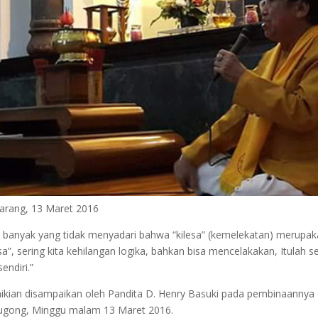
rang, 13 Maret 2016
a banyak yang tidak menyadari bahwa “kilesa” (kemelekatan) merupak
esa”, sering kita kehilangan logika, bahkan bisa mencelakakan, Itulah s
sendiri.”
kian disampaikan oleh Pandita D. Henry Basuki pada pembinaannya
gong, Minggu malam 13 Maret 2016.