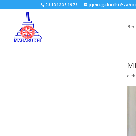
081312351976
ppmagabudhi@yaho
Ber
ME
ole