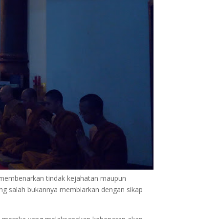
k membenarkan tindak kejahatan maupun
ang salah bukannya membiarkan dengan sikap