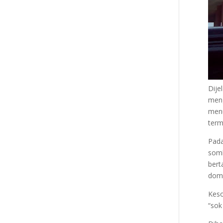
Dije
meng
menu
term
Pada
somb
bert
domi
Keso
“sok