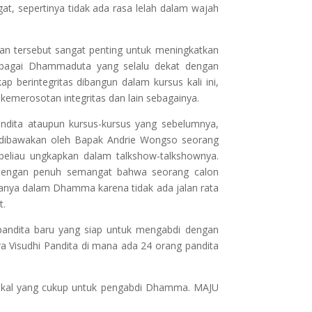
at, sepertinya tidak ada rasa lelah dalam wajah
 tersebut sangat penting untuk meningkatkan
bagai Dhammaduta yang selalu dekat dengan
p berintegritas dibangun dalam kursus kali ini,
kemerosotan integritas dan lain sebagainya.
andita ataupun kursus-kursus yang sebelumnya,
ng dibawakan oleh Bapak Andrie Wongso seorang
 beliau ungkapkan dalam talkshow-talkshownya.
dengan penuh semangat bahwa seorang calon
ianya dalam Dhamma karena tidak ada jalan rata
t.
 pandita baru yang siap untuk mengabdi dengan
ara Visudhi Pandita di mana ada 24 orang pandita
bekal yang cukup untuk pengabdi Dhamma. MAJU