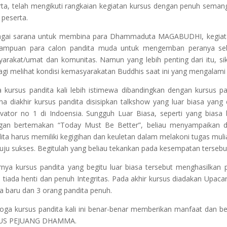
rta, telah mengikuti rangkaian kegiatan kursus dengan penuh semang
 peserta.
gai sarana untuk membina para Dhammaduta MAGABUDHI, kegiatan
ampuan para calon pandita muda untuk mengemban peranya se
arakat/umat dan komunitas. Namun yang lebih penting dari itu, sika
agi melihat kondisi kemasyarakatan Buddhis saat ini yang mengalami 
 kursus pandita kali lebih istimewa dibandingkan dengan kursus p
na diakhir kursus pandita disisipkan talkshow yang luar biasa ya
vator no 1 di Indoensia. Sungguh Luar Biasa, seperti yang biasa
gan bertemakan “Today Must Be Better”, beliau menyampaikan 
ita harus memiliki kegigihan dan keuletan dalam melakoni tugas mul
ju sukses. Begitulah yang beliau tekankan pada kesempatan tersebu
rnya kursus pandita yang begitu luar biasa tersebut menghasilkan
s tiada henti dan penuh Integritas. Pada akhir kursus diadakan Upac
 baru dan 3 orang pandita penuh.
ga kursus pandita kali ini benar-benar memberikan manfaat dan 
US PEJUANG DHAMMA.