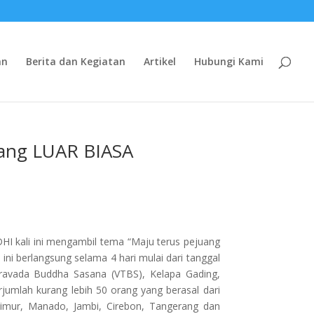
an
Berita dan Kegiatan
Artikel
Hubungi Kami
ng LUAR BIASA
I kali ini mengambil tema “Maju terus pejuang
 berlangsung selama 4 hari mulai dari tanggal
ravada Buddha Sasana (VTBS), Kelapa Gading,
rjumlah kurang lebih 50 orang yang berasal dari
Timur, Manado, Jambi, Cirebon, Tangerang dan