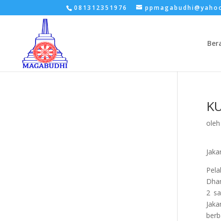
081312351976
ppmagabudhi@yaho
Ber
KU
ole
Jaka
Pela
Dham
2 sa
Jaka
berb