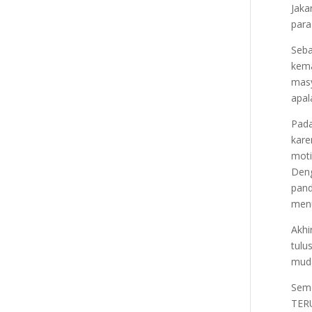
Jaka
para
Seba
kem
masy
apal
Pada
kare
moti
Den
pand
menu
Akhi
tulu
muda
Semo
TER