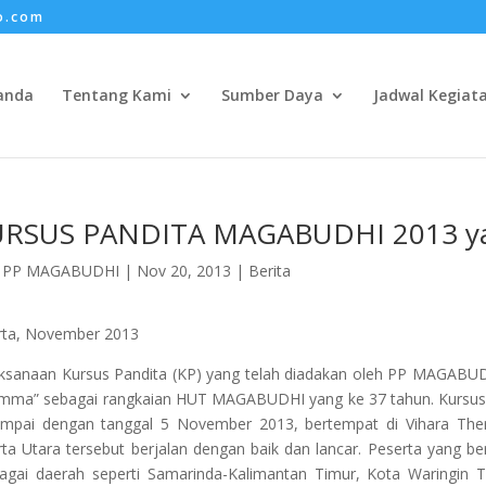
o.com
anda
Tentang Kami
Sumber Daya
Jadwal Kegiat
RSUS PANDITA MAGABUDHI 2013 ya
h
PP MAGABUDHI
|
Nov 20, 2013
|
Berita
rta, November 2013
ksanaan Kursus Pandita (KP) yang telah diadakan oleh PP MAGABUDH
ma” sebagai rangkaian HUT MAGABUDHI yang ke 37 tahun. Kursus ini
mpai dengan tanggal 5 November 2013, bertempat di Vihara The
rta Utara tersebut berjalan dengan baik dan lancar. Peserta yang be
agai daerah seperti Samarinda-Kalimantan Timur, Kota Waringin 