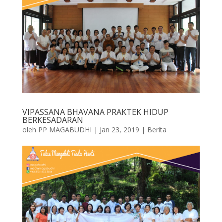
o
A
a
o
p
m
k
p
VIPASSANA BHAVANA PRAKTEK HIDUP
BERKESADARAN
oleh
PP MAGABUDHI
|
Jan 23, 2019
|
Berita