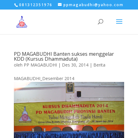
081312351976
ppmagabudhi@yahoo.com
PD MAGABUDHI Banten sukses menggelar
KDD (Kursus Dhammaduta)
oleh
PP MAGABUDHI
|
Des 30, 2014
|
Berita
MAGABUDHI_Desember 2014