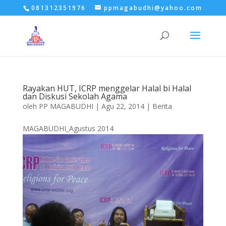
081312351976
ppmagabudhi@yahoo.com
Rayakan HUT, ICRP menggelar Halal bi Halal
dan Diskusi Sekolah Agama
oleh
PP MAGABUDHI
|
Agu 22, 2014
|
Berita
MAGABUDHI_Agustus 2014