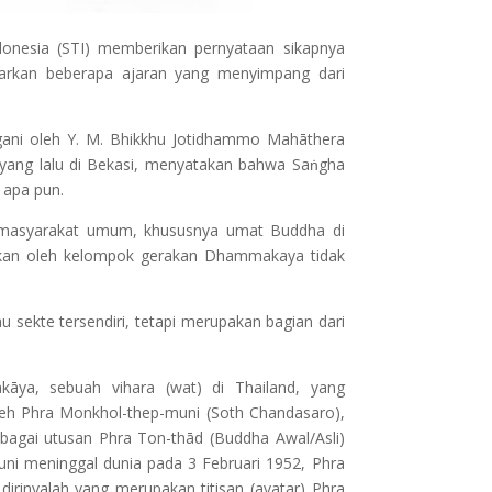
onesia (STI) memberikan pernyataan sikapnya
rkan beberapa ajaran yang menyimpang dari
gani oleh Y. M. Bhikkhu Jotidhammo Mahāthera
ang lalu di Bekasi, menyatakan bahwa Saṅgha
 apa pun.
 masyarakat umum, khususnya umat Buddha di
rakan oleh kelompok gerakan Dhammakaya tidak
sekte tersendiri, tetapi merupakan bagian dari
a, sebuah vihara (wat) di Thailand, yang
leh Phra Monkhol-thep-muni (Soth Chandasaro),
agai utusan Phra Ton-thād (Buddha Awal/Asli)
i meninggal dunia pada 3 Februari 1952, Phra
nyalah yang merupakan titisan (avatar) Phra