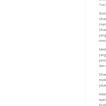
Ton 
Berd
Dha
mant
Dham
yang
meny
Mett
yang
pend
dan 
Dham
meli
juba
Adan
ajar
Bud