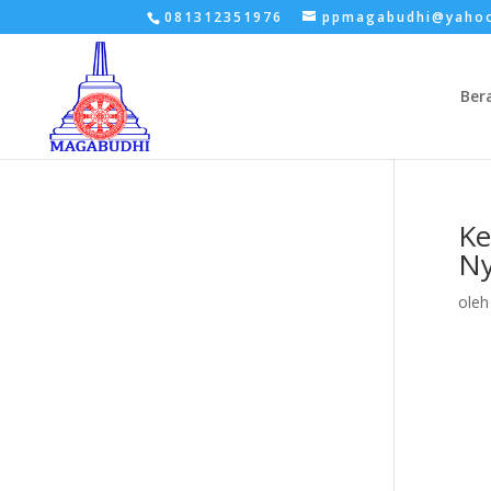
081312351976
ppmagabudhi@yaho
Ber
Ke
Ny
ole