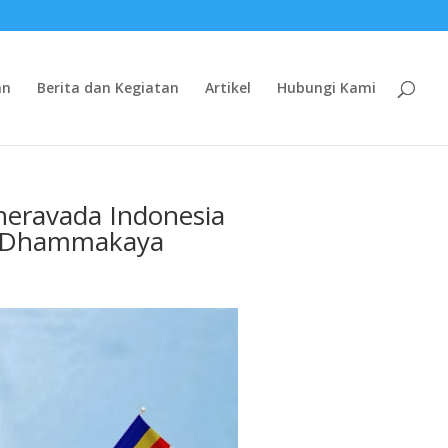
an
Berita dan Kegiatan
Artikel
Hubungi Kami
heravada Indonesia
n Dhammakaya