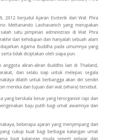
9, 2012 berjudul Ajaran Esoterik dari Wat Phra
ano Mettanando Laohavanich yang merupakan
alah satu pimpinan administrasi di Wat Phra
hir dari kehidupan dan hanyalah sebuah alam
ng diajarkan Agama Buddha pada umumnya yang
rta tidak diciptakan oleh siapa pun.
nggota aliran-aliran Buddhis lain di Thailand,
arakat, dan selalu siap untuk melepas segala
kāya dilatih untuk berbangga akan diri sendiri
 mereka dan tujuan dari wat (vihara) tersebut.
 yang berskala besar yang terorganisir rapi dan
, mengenakan baju putih bagi umat awamnya dan
mmakaya, beberapa ajaran yang menyimpang dari
yang cukup kuat bagi berbagai kalangan umat
ama bagi kalangan muda seperti pelajar dan