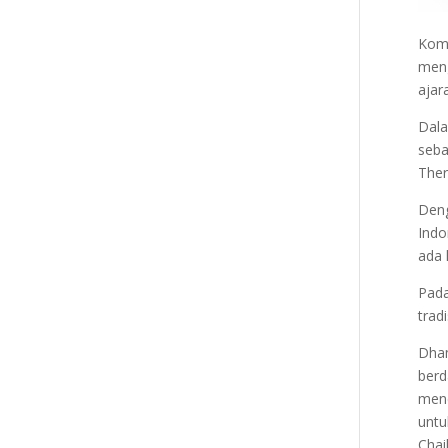
Komu
men
ajar
Dala
seba
Ther
Den
Indo
ada 
Pada
trad
Dha
berd
mend
untu
Chai