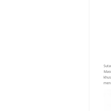
Suta
Mas
khu
meng