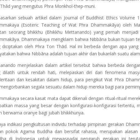
Thād yang mengutus Phra Monkhol-thep-muni.
asarkan sebuah artikel dalam Journal of Buddhist Ethics Volume 1
mmakaya (Esoteric Teaching of Wat Phra Dhammakāya) oleh M
an seorang bhikkhu (Bhikkhu Mettanando) yang pernah menjadi s
makāya. Dhammakaya mengklaim bahwa Nibbāna bukan tujuan terak
 diciptakan oleh Phra Ton Thād. Hal ini berbeda dengan apa ya
atakan bahwa Nibbāna adalah tujuan akhir dan bukanlah suatu alam se
anando menjelaskan dalam artikel tersebut bahwa berbeda dengan a
 dilatih untuk rendah hati, melepaskan diri dari fenomena masy
eritaan dan kesakitan dalam hidup, para pengikut Wat Phra Dhamma
mengorbankan segala sesuatu dalam hidup mereka bagi para pemimpin
makaya secara kasat mata dapat dikenali dengan ritual-ritual mereka
batkan massa yang besar dengan konfigurasi-konfigurasi tertentu
h berwarna oranye bagi jubah bhikkhunya.
ya indikasi pengkultusan individu terhadap pimpinan gerakan Dha
an pokok Agama Buddha dan bersifat rahasia, merupakan alasan 
dha di Indonesia untuk mewaspadai pengaruh gerakan ini terut