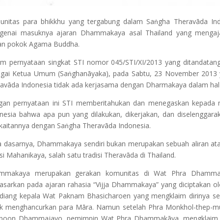
nitas para bhikkhu yang tergabung dalam Saṅgha Theravāda Ind
genai masuknya ajaran Dhammakaya asal Thailand yang mengaja
an pokok Agama Buddha.
m pernyataan singkat STI nomor 045/STI/XI/2013 yang ditandatan
gai Ketua Umum (Saṅghanāyaka), pada Sabtu, 23 November 2013 y
avāda Indonesia tidak ada kerjasama dengan Dharmakaya dalam hal
gan pernyataan ini STI memberitahukan dan menegaskan kepada
nesia bahwa apa pun yang dilakukan, dikerjakan, dan diselengga
kaitannya dengan Saṅgha Theravāda Indonesia.
 dasarnya, Dhammakaya sendiri bukan merupakan sebuah aliran atau 
isi Mahanikaya, salah satu tradisi Theravāda di Thailand.
mmakaya merupakan gerakan komunitas di Wat Phra Dhammakāy
asarkan pada ajaran rahasia “Vijja Dhammakaya” yang diciptakan o
iang kepala Wat Paknam Bhasicharoen yang mengklaim dirinya seb
k menghancurkan para Māra. Namun setelah Phra Monkhol-thep-mun
boon Dhammajayo, pemimpin Wat Phra Dhammakāya, mengklaim diri