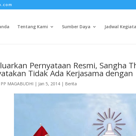
o.com
anda
Tentang Kami
Sumber Daya
Jadwal Kegiat
luarkan Pernyataan Resmi, Sangha T
atakan Tidak Ada Kerjasama denga
h
PP MAGABUDHI
|
Jan 5, 2014
|
Berita