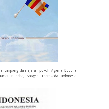
menyimpang dari ajaran pokok Agama Buddha
n umat Buddha, Saṅgha Theravāda Indonesia