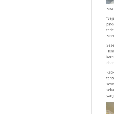
MAG
“Sej
pind
terl
Mare
Sese
Henr
kare
dham
Keti
tent
seyo
seka
yang 