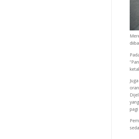
Mere
diib
Pada
“Pan
keta
Juga
oran
Dije
yang
pagi
Pem
seda