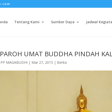
o.com
anda
Tentang Kami
Sumber Daya
Jadwal Kegiat
EPAROH UMAT BUDDHA PINDAH KA
h
PP MAGABUDHI
|
Mar 27, 2015
|
Berita