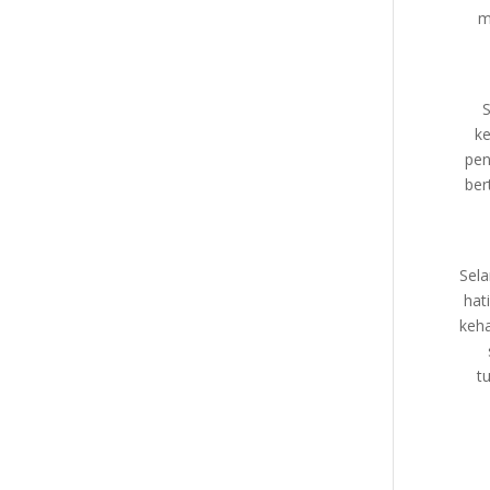
m
S
ke
pen
ber
Sela
hat
keha
t