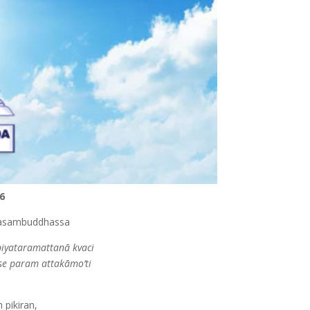
6
àsambuddhassa
iyataramattanā kvaci
se param attakāmo’ti
 pikiran,