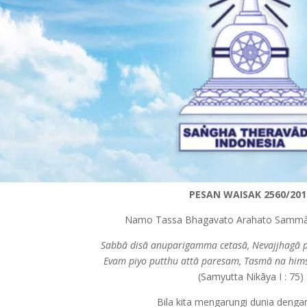
PESAN WAISAK 2560/201
Namo Tassa Bhagavato Arahato Samm
Sabbā disā anuparigamma cetasā, Nevajjhagā p
Evam piyo putthu attā paresam, Tasmā na him
(Samyutta Nikāya I : 75)
Bila kita mengarungi dunia dengan