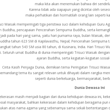
maka kita akan menemukan bahwa diri sendirilah
Karena tidak ada siapapun yang dicintai oleh seseor
maka perhatikan dan hormatilah orang lain seperti k
uci Waisak memperingati tiga peristiwa suci dalam kehidupan Guru A
n Buddha, pencapaian Pencerahan Sempurna Buddha, serta kemangkat
rjadi pada hari yang sama, yaitu hari purnama raya, bulan Waisak, d
uddha tahun 623 SM di Kapilavasthu, Nepal; Pencerahan Sempurna t
angkat tahun 543 SM usia 80 tahun, di Kusinara, India. Hari Trisuci W
. Seluruh umat Buddha di dunia memperingati Trisuci Waisak denga
ajaran Buddha, serta kegiatan-kegiatan sosial
Cinta Kasih Penjaga Dunia, demikian tema Peringatan Trisuci Wai
emandang tema itu sangat relevan untuk dihayati dalam rangka meng
seperti dunia berkeluarga, bermasyarakat, ber
Dunia Dewasa Ini
ekerasan masih menjadi bagian dari dunia kehidupan dewasa ini, ke
osial masyarakat, bahkan kekerasan dalam kehidupan beragama pun m
kukan atas nama agama yang sebenarnya sama sekali bertentangan 