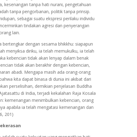
a, kesenangan tanpa hati nurani, pengetahuan
dah tanpa pengorbanan, politik tanpa prinsip.
dupan, sebagai suatu ekspresi perilaku individu
encerminkan tindakan agresi dan penyerangan
rang lain.
a bertengkar dengan sesama bhikkhu: siapapun
h menyiksa diriku, ia telah memukulku, ia telah
ka kebencian tidak akan lenyap dalam benak
encian tidak akan berakhir dengan kebencian,
benaran abadi. Mengapa masih ada orang-orang
hwa kita dapat binasa di dunia ini akibat dari
kan perselisihan, demikian penjelasan Buddha
atasattu di India, terjadi kekalahan Raja Kosala
an: kemenangan menimbulkan kebencian, orang
nya apabila ia telah mengatasi kemenangan dan
6, 201)
Kekerasan
ih adalah suatu kekuatan yang mengaitkan hati