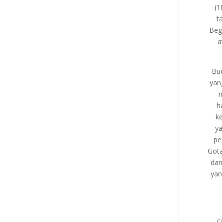
(1
t
Beg
a
Bu
yan
h
k
ya
pe
Gota
dan
yan
C