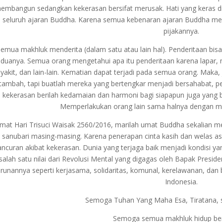
embangun sedangkan kekerasan bersifat merusak. Hati yang keras dia
seluruh ajaran Buddha. Karena semua kebenaran ajaran Buddha memi
pijakannya.
emua makhluk menderita (dalam satu atau lain hal). Penderitaan bisa
duanya. Semua orang mengetahui apa itu penderitaan karena lapar,
yakit, dan lain-lain. Kematian dapat terjadi pada semua orang. Maka
tambah, tapi buatlah mereka yang bertengkar menjadi bersahabat, per
kekerasan berilah kedamaian dan harmoni bagi siapapun juga yang b
Memperlakukan orang lain sama halnya dengan mem
mat Hari Trisuci Waisak 2560/2016, marilah umat Buddha sekalian 
i sanubari masing-masing. Karena penerapan cinta kasih dan welas asih
ncuran akibat kekerasan. Dunia yang terjaga baik menjadi kondisi 
salah satu nilai dari Revolusi Mental yang digagas oleh Bapak Presi
urunannya seperti kerjasama, solidaritas, komunal, kerelawanan, dan 
Indonesia.
Semoga Tuhan Yang Maha Esa, Tiratana, s
Semoga semua makhluk hidup be