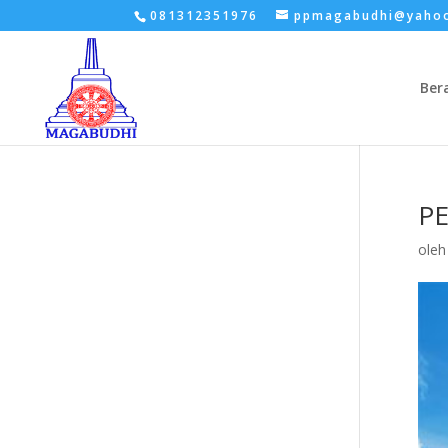
081312351976
ppmagabudhi@yaho
Ber
PE
ole