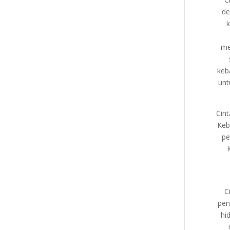
de
k
me
keb
unt
Cin
Keb
pe
C
pen
hi