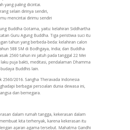
 yang paling dicintai.
ang selain dirinya sendiri,
amu mencintai dirimu sendiri
gung Buddha Gotama, yaitu: kelahiran Siddhartha
an Guru Agung Buddha. Tiga peristiwa suci itu
engan tahun yang berbeda-beda: kelahiran calon
ahun 588 SM di Bodhgaya, India; dan Buddha
aisak 2560 tahun ini jatuh pada tanggal 22 Mei
n laku puja bakti, meditasi, pendalaman Dhamma
-budaya Buddhis lain.
sak 2560/2016. Sangha Theravada Indonesia
hadapi berbagai persoalan dunia dewasa ini,
bangsa dan bernegara.
kerasan dalam rumah tangga, kekerasan dalam
embuat kita terhenyak, karena kekerasan itu
dengan ajaran agama tersebut. Mahatma Gandhi