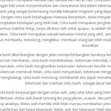
ngan hati untuk menyembuhkan dan menyatukan kita dalam kebersama
asih yang sangat berkembang memiliki kekuatan magnetis yang dapa
Dengan cinta kasih kebahagiaan manusia bertambah, dunia menjadi leb
nciptakan kehidupan yang lebih baik. Cinta kasih merupakan pengha
semua makhluk hidup, tanpa dibatasi oleh sekat apapun. Ia adalah s
aikan. Cinta kasih merupakan sebuah kekuatan mental yang aktif, setia
uk membantu, menolong, menghibur, membuat orang lain lebih muda
kesedihan.
ta kasih dikembangkan dengan jalan mempertimbangkan buruknya k
encian membatasi, cinta kasih membebaskan. Kebencian mencekik, c
nyesalan, cinta kasih menghasilkan kedamaian. Kebencian bersifat m
Kebencian memecah belah, cinta kasih menyatukan. Kebencian menge
menghalangi, cinta kasih menolong. Demikianlah kita dapat memaha
kebencian dan manfaat cinta kasih, sebagai dasar da
inta kasih berpasangan dengan welas asih, yaitu sifat luhur yang me
deritaan. Welas asih ibarat seorang ibu yang pikiran, ucapan, dan pe
dup anaknya. Welas asih memiliki sifat tidak mampu membiarkan pend
manifestasi dari tanpa kekerasan. Welas asih dan kekerasan tidak da