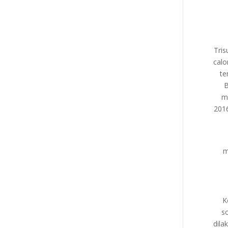
Tris
calo
te
B
m
2016
m
K
s
dila