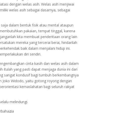
tasi dengan welas asih. Welas asih menjiwai
liki welas asih sebagai dasarnya, sebagai
 saja dalam bentuk fisik atau mental ataupun
 membutuhkan pakaian, tempat tinggal, karena
, janganlah kita membuat penderitaan orang lain
satukan mereka yang tercerai berai, hindarilah
erkehendak baik dalam menjalani hidup ini.
perlakukan diri sendiri.
mengembangkan cinta kasih dan welas asih dalam
 itulah yang pasti dapat menjaga dunia ini dari
yang sangat kondusif bagi tumbuh berkembangnya
den Joko Widodo, yaitu gotong royong dengan
berorientasi kemaslahatan bagi seluruh rakyat
elalu melindungi.
rbahagia