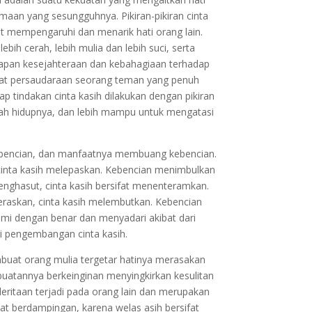
an yang sesungguhnya. Pikiran-pikiran cinta
t mempengaruhi dan menarik hati orang lain.
ih cerah, lebih mulia dan lebih suci, serta
rapan kesejahteraan dan kebahagiaan terhadap
ifat persaudaraan seorang teman yang penuh
p tindakan cinta kasih dilakukan dengan pikiran
h hidupnya, dan lebih mampu untuk mengatasi
ebencian, dan manfaatnya membuang kebencian.
inta kasih melepaskan. Kebencian menimbulkan
enghasut, cinta kasih bersifat menenteramkan.
raskan, cinta kasih melembutkan. Kebencian
mi dengan benar dan menyadari akibat dari
ri pengembangan cinta kasih.
mbuat orang mulia tergetar hatinya merasakan
rbuatannya berkeinginan menyingkirkan kesulitan
eritaan terjadi pada orang lain dan merupakan
pat berdampingan, karena welas asih bersifat