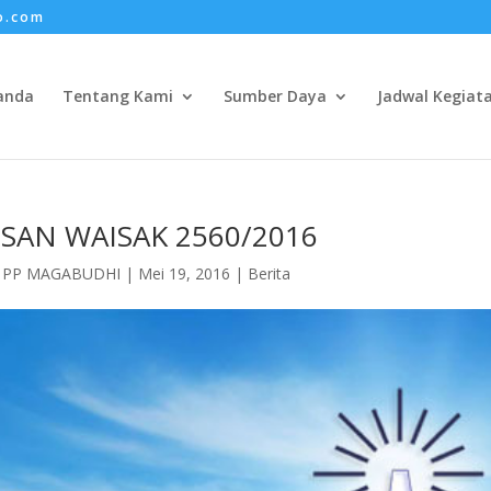
o.com
anda
Tentang Kami
Sumber Daya
Jadwal Kegiat
SAN WAISAK 2560/2016
h
PP MAGABUDHI
|
Mei 19, 2016
|
Berita