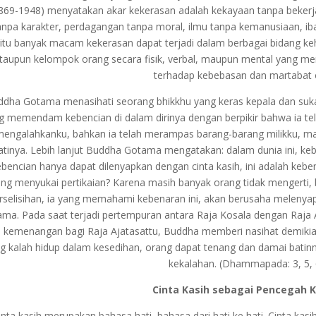
869-1948) menyatakan akar kekerasan adalah kekayaan tanpa bekerj
anpa karakter, perdagangan tanpa moral, ilmu tanpa kemanusiaan, iba
itu banyak macam kekerasan dapat terjadi dalam berbagai bidang kehi
taupun kelompok orang secara fisik, verbal, maupun mental yang m
terhadap kebebasan dan martabat o
ddha Gotama menasihati seorang bhikkhu yang keras kepala dan suk
g memendam kebencian di dalam dirinya dengan berpikir bahwa ia tela
mengalahkanku, bahkan ia telah merampas barang-barang milikku, ma
atinya. Lebih lanjut Buddha Gotama mengatakan: dalam dunia ini, keb
ebencian hanya dapat dilenyapkan dengan cinta kasih, ini adalah ke
ng menyukai pertikaian? Karena masih banyak orang tidak mengerti, ba
rselisihan, ia yang memahami kebenaran ini, akan berusaha melenyap
ma. Pada saat terjadi pertempuran antara Raja Kosala dengan Raja Aj
 kemenangan bagi Raja Ajatasattu, Buddha memberi nasihat demiki
g kalah hidup dalam kesedihan, orang dapat tenang dan damai batin
kekalahan. (Dhammapada: 3, 5, 
Cinta Kasih sebagai Pencegah 
inta kasih merupakan bahasa hati, bahasa dari hati ke hati. Cinta kas