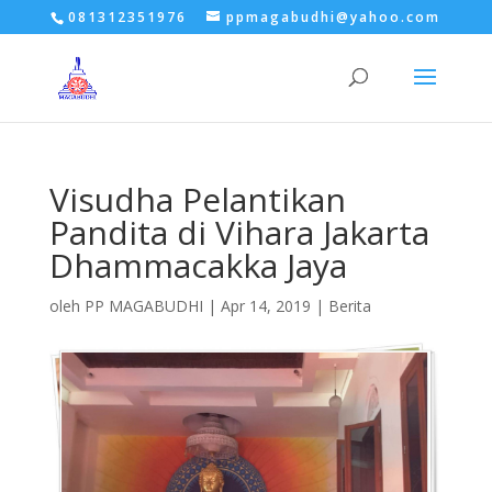
081312351976
ppmagabudhi@yahoo.com
Visudha Pelantikan
Pandita di Vihara Jakarta
Dhammacakka Jaya
oleh
PP MAGABUDHI
|
Apr 14, 2019
|
Berita