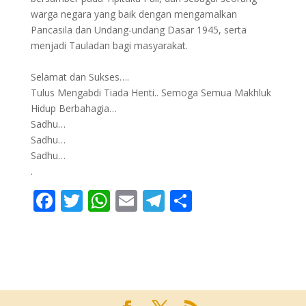
warga negara yang baik dengan mengamalkan
Pancasila dan Undang-undang Dasar 1945, serta
menjadi Tauladan bagi masyarakat.
Selamat dan Sukses….
Tulus Mengabdi Tiada Henti.. Semoga Semua Makhluk
Hidup Berbahagia…
Sadhu…
Sadhu…
Sadhu…
.
F
T
W
E
T
S
ac
w
h
m
el
h
e
itt
at
ai
e
ar
b
er
s
l
gr
e
o
A
a