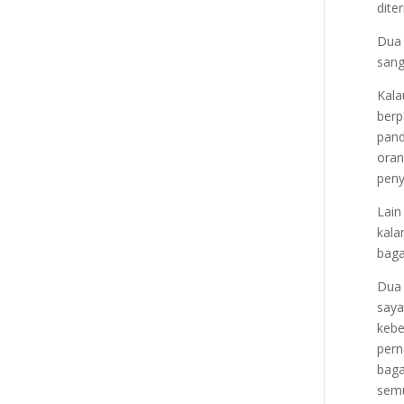
dite
Dua 
sang
Kal
berp
pand
oran
peny
Lain
kala
baga
Dua 
saya
kebe
pern
baga
semu