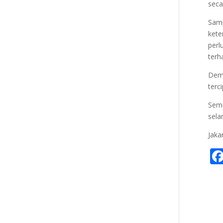
seca
Samp
ket
perl
terh
Dem
terc
Sem
sela
Jaka