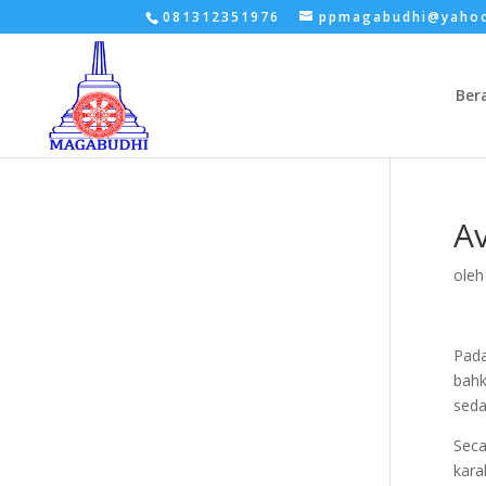
081312351976
ppmagabudhi@yaho
Ber
Av
ole
Pada
bahk
seda
Seca
kar