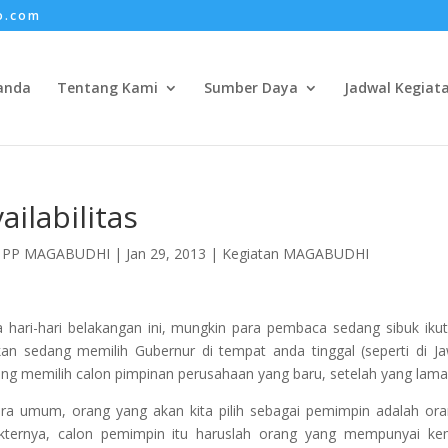
o.com
anda
Tentang Kami
Sumber Daya
Jadwal Kegiat
ailabilitas
h
PP MAGABUDHI
|
Jan 29, 2013
|
Kegiatan MAGABUDHI
 hari-hari belakangan ini, mungkin para pembaca sedang sibuk iku
an sedang memilih Gubernur di tempat anda tinggal (seperti di Ja
ng memilih calon pimpinan perusahaan yang baru, setelah yang lama
ra umum, orang yang akan kita pilih sebagai pemimpin adalah orang
akternya, calon pemimpin itu haruslah orang yang mempunyai k