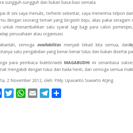
ra sungguh-sungguh dan bukan basa-basi semata.
ai di sini saya menulis, terhenti sebentar, saya menerima telpon da
emu dengan seorang teman yang
berganti baju
, alias pakai seragam 
u untuk menambahkan satu syarat lagi bagi para calon pemimpin, 
adap perusahaan atau organisasi.
ikianlah, semoga
availabilitas
menjadi tekad kita semua, dan
lo
iptanya satu pengabdian yang benar-benar tulus dan bukan disertai pa
oga para pembaca buletin/web
MAGABUDHI
ini senantiasa sukse
mat mengabdi dengan tulus dan tiada henti, dan semoga semua makh
rta, 2 November 2012, oleh: PMy. Upasanto Suwarto Atjing.
F
T
W
E
T
S
ac
w
h
m
el
h
e
itt
at
ai
e
ar
b
er
s
l
gr
e
o
A
a