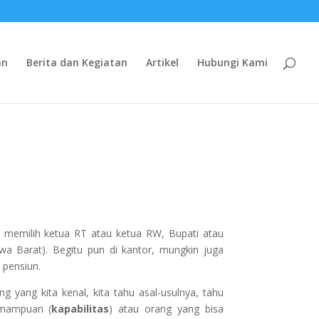
an
Berita dan Kegiatan
Artikel
Hubungi Kami
t memilih ketua RT atau ketua RW, Bupati atau
wa Barat). Begitu pun di kantor, mungkin juga
 pensiun.
 yang kita kenal, kita tahu asal-usulnya, tahu
emampuan (
kapabilitas
) atau orang yang bisa