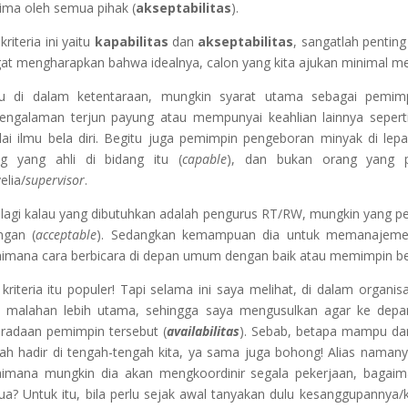
rima oleh semua pihak (
akseptabilitas
).
kriteria ini yaitu
kapabilitas
dan
akseptabilitas
, sangatlah penting
at mengharapkan bahwa idealnya, calon yang kita ajukan minimal mem
au di dalam ketentaraan, mungkin syarat utama sebagai pemi
engalaman terjun payung atau mempunyai keahlian lainnya seperti 
ai ilmu bela diri. Begitu juga pemimpin pengeboran minyak di lepas
g yang ahli di bidang itu (
capable
), dan bukan orang yang pa
elia/
supervisor
.
 lagi kalau yang dibutuhkan adalah pengurus RT/RW, mungkin yang pe
ngan (
acceptable
). Sedangkan kemampuan dia untuk memanajemeni
imana cara berbicara di depan umum dengan baik atau memimpin berbag
kriteria itu populer! Tapi selama ini saya melihat, di dalam organis
 malahan lebih utama, sehingga saya mengusulkan agar ke depan, 
radaan pemimpin tersebut (
availabilitas
). Sebab, betapa mampu dan 
ah hadir di tengah-tengah kita, ya sama juga bohong! Alias naman
imana mungkin dia akan mengkoordinir segala pekerjaan, bagai
a? Untuk itu, bila perlu sejak awal tanyakan dulu kesanggupannya/k