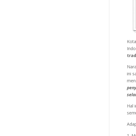
Kota
Indo
trad
Nara
ini 
meng
peny
sela
Hal 
semu
Adap
Me