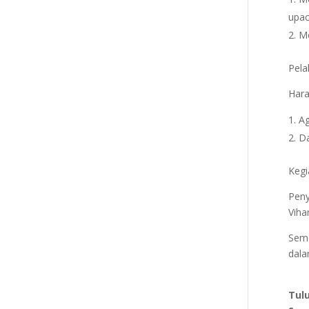
upac
Me
Pela
Hara
Ag
Da
Kegi
Peny
Viha
Semo
dala
Tul