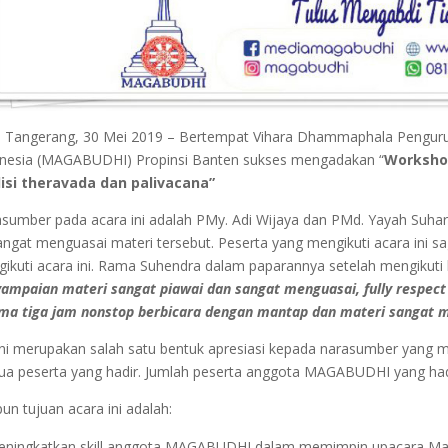
 Tangerang, 30 Mei 2019 – Bertempat Vihara Dhammaphala Pengur
nesia (MAGABUDHI) Propinsi Banten sukses mengadakan “
Worksho
isi theravada dan palivacana”
sumber pada acara ini adalah PMy. Adi Wijaya dan PMd. Yayah Su
sangat menguasai materi tersebut. Peserta yang mengikuti acara ini
ikuti acara ini. Rama Suhendra dalam paparannya setelah mengikuti
ampaian materi sangat piawai dan sangat menguasai, fully respect to
ma tiga jam nonstop berbicara dengan mantap dan materi sangat 
ini merupakan salah satu bentuk apresiasi kepada narasumber yang
a peserta yang hadir. Jumlah peserta anggota MAGABUDHI yang had
un tujuan acara ini adalah:
ningkatkan skill anggota MAGABUDHI dalam memimpin upacara Man