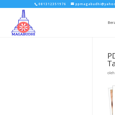
081312351976
ppmagabudhi@yaho
Ber
P
T
ole