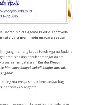
us Daerah Majelis Agama Buddha Theravada
p tata cara memimpin upacara sesuai
harlim, yang memang kedua tokoh Agama Buddha
 sagat antausias dan penuh semangat dalam
 kursus ini mengatakan,
” Rm Adi Wijaya
 him, saya banyak sekali belajar hari ini,
mengena”
 memang materinya sangat bermanfaat bagi
ir sebanyak 65 anggota
ggala, Avamanggala, Hari Raya Buddhis dan