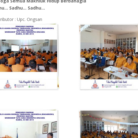
oga Semua Makhluk Hidup Berbahagia
hu… Sadhu… Sadhu…
ributor : Upc. Ongsan