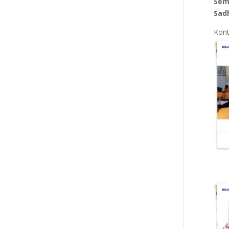
Sem
Sad
Kont