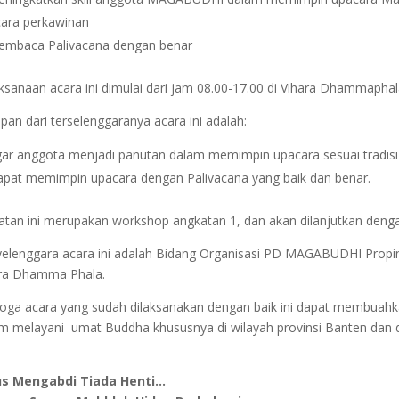
ara perkawinan
mbaca Palivacana dengan benar
ksanaan acara ini dimulai dari jam 08.00-17.00 di Vihara Dhammapha
pan dari terselenggaranya acara ini adalah:
ar anggota menjadi panutan dalam memimpin upacara sesuai tradisi
pat memimpin upacara dengan Palivacana yang baik dan benar.
atan ini merupakan workshop angkatan 1, dan akan dilanjutkan dengan
elenggara acara ini adalah Bidang Organisasi PD MAGABUDHI Propin
ra Dhamma Phala.
ga acara yang sudah dilaksanakan dengan baik ini dapat membuahkan 
m melayani umat Buddha khususnya di wilayah provinsi Banten dan
us Mengabdi Tiada Henti…