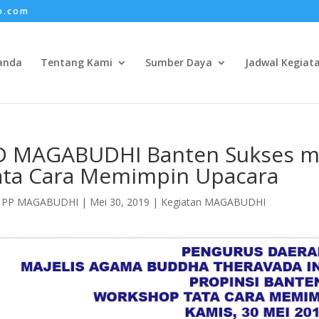
o.com
anda
Tentang Kami
Sumber Daya
Jadwal Kegiat
D MAGABUDHI Banten Sukses 
ata Cara Memimpin Upacara
h
PP MAGABUDHI
|
Mei 30, 2019
|
Kegiatan MAGABUDHI