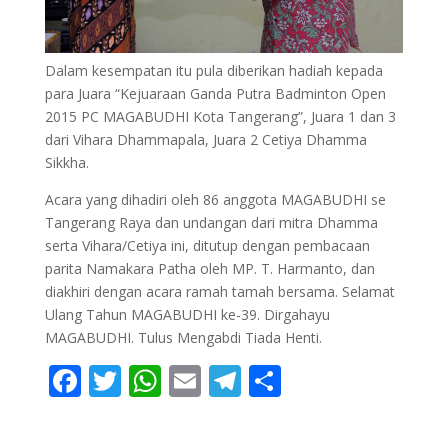
Dalam kesempatan itu pula diberikan hadiah kepada
para Juara “Kejuaraan Ganda Putra Badminton Open
2015 PC MAGABUDHI Kota Tangerang”, Juara 1 dan 3
dari Vihara Dhammapala, Juara 2 Cetiya Dhamma
Sikkha.
Acara yang dihadiri oleh 86 anggota MAGABUDHI se
Tangerang Raya dan undangan dari mitra Dhamma
serta Vihara/Cetiya ini, ditutup dengan pembacaan
parita Namakara Patha oleh MP. T. Harmanto, dan
diakhiri dengan acara ramah tamah bersama. Selamat
Ulang Tahun MAGABUDHI ke-39. Dirgahayu
MAGABUDHI. Tulus Mengabdi Tiada Henti.
F
T
W
E
T
S
ac
w
h
m
el
h
e
itt
at
ai
e
ar